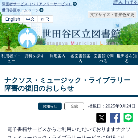
本文へ
読み上げる
障害者サービス（バリアフリーサービス）
世田谷区ホームページ
文字サイズ・背景色変更
利用者メニ
資料を探す
利用案内
各図書館案
図書館で調
世田谷を知
ュー
内
べる
る
ナクソス・ミュージック・ライブラリー
障害の復旧のおしらせ
掲載日
2025年9月24日
お知らせ
全館
電子書籍サービスからご利用いただいておりますナクソ
ス・ミュージック・ライブラリーサービスに9/19より、