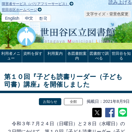
本文へ
読み上げる
障害者サービス（バリアフリーサービス）
世田谷区ホームページ
文字サイズ・背景色変更
利用者メニ
資料を探す
利用案内
各図書館案
図書館で調
世田谷を知
ュー
内
べる
る
第１０回『子ども読書リーダー（子ども
司書）講座』を開催しました
掲載日
2021年8月9日
お知らせ
全館
令和３年７月２４日（日曜日）と２８日（水曜日）の
２日間にかけて、第１０回『子ども読書リーダー（子ど