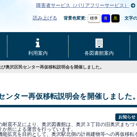
障害者サービス（バリアフリーサービス）
読み上げる
背景色変更
文字
標準
青
黒
利用案内
各図書館案内
及び奥沢区民センター再仮移転説明会を開催しました。
センター再仮移転説明会を開催しました
お知らせ
耐震不足により、奥沢図書館は、奥沢３丁目の旧奥沢まちづ
２か所による運営を行っています。
能拡充を目的として、奥沢駅北側の計画建物等への再仮移転