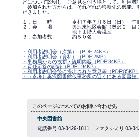
どについて説明し、ご意見を伺う場として、利用者
参加された方からは、それぞれの移転先の機能、開
だきました。
１．日 時 令和７年７月６日（日） 午前
２．会 場 奥沢東地区会館（奥沢２丁目９
地下１階大会議室
３．参加者数 約５０名
・利用者説明会（次第）
（PDF:24KB）
・利用者説明会（資料）
（PDF:2MB）
・事務局からの挨拶・説明内容
（PDF:84KB）
・質疑応答の記録
（PDF:194KB）
・利用者説明会後に提出された意見等
（PDF:85KB
・（参考）奥沢図書館仮事務所の近くにある図書館
このページについてのお問い合わせ先
中央図書館
電話番号 03-3429-1811 ファクシミリ 03-342