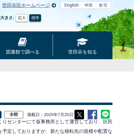
世田谷区ホームページ
の大きさ
拡大
標準
図書館で調べる
世田谷を知る
。
掲載日
2025年7月25日
全館
くりセンターにて仮事務所として運営しており、区民
を予定しておりますが、新たな移転先の規模や配置な