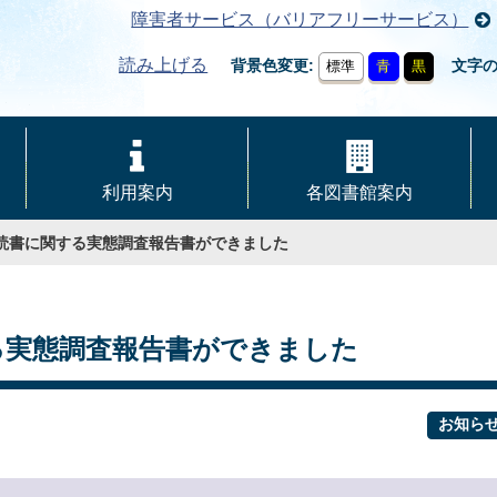
障害者サービス（バリアフリーサービス）
読み上げる
背景色変更
文字
標準
青
黒
利用案内
各図書館案内
の読書に関する実態調査報告書ができました
る実態調査報告書ができました
お知ら