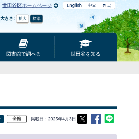
世田谷区ホームページ
の大きさ
拡大
標準
図書館で調べる
世田谷を知る
掲載日
2025年4月3日
せ
全館