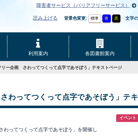
障害者サービス（バリアフリーサービス）
読み上げる
背景色変更
文字
標準
青
黒
利用案内
各図書館案内
フリー企画 さわってつくって点字であそぼう」テキストページ
 さわってつくって点字であそぼう」テ
イベント
 さわってつくって点字であそぼう」を開催し