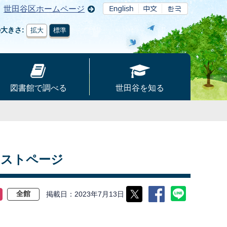
世田谷区ホームページ
の大きさ
拡大
標準
図書館で調べる
世田谷を知る
キストページ
掲載日
2023年7月13日
全館