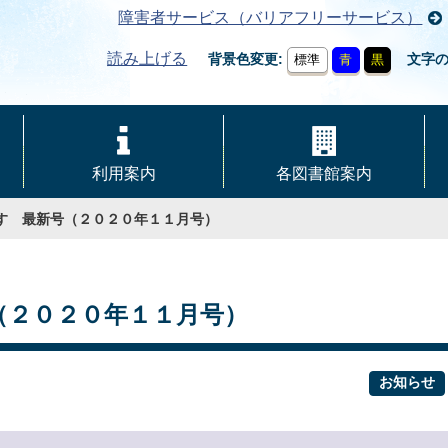
障害者サービス（バリアフリーサービス）
読み上げる
背景色変更
文字
標準
青
黒
利用案内
各図書館案内
れす 最新号（２０２０年１１月号）
（２０２０年１１月号）
お知らせ