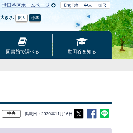
世田谷区ホームページ
の大きさ
拡大
標準
図書館で調べる
世田谷を知る
掲載日
2020年11月16日
中央