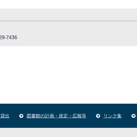
9-7436
体貸出
図書館の計画・規定・広報等
リンク集