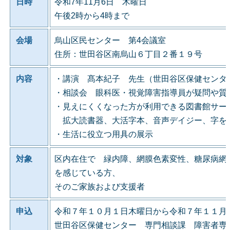
日時
令和7年11月6日 木曜日
午後2時から4時まで
会場
烏山区民センター 第4会議室
住所：世田谷区南烏山６丁目２番１９号
内容
・講演 髙本紀子 先生（世田谷区保健センタ
・相談会 眼科医・視覚障害指導員が疑問や質
・見えにくくなった方が利用できる図書館サー
拡大読書器、大活字本、音声デイジー、字を
・生活に役立つ用具の展示
対象
区内在住で 緑内障、網膜色素変性、糖尿病網
を感じている方、
そのご家族および支援者
申込
令和７年１０月１日木曜日から令和７年１１月
世田谷区保健センター 専門相談課 障害者専門相談係