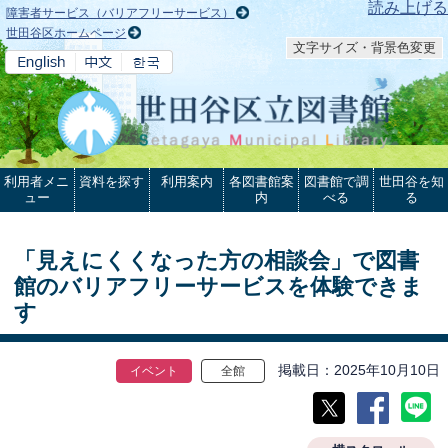
本文へ
読み上げる
障害者サービス（バリアフリーサービス）
世田谷区ホームページ
文字サイズ・背景色変更
利用者メニ
資料を探す
利用案内
各図書館案
図書館で調
世田谷を知
ュー
内
べる
る
「見えにくくなった方の相談会」で図書
館のバリアフリーサービスを体験できま
す
掲載日
2025年10月10日
イベント
全館