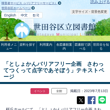
本文へ
読み上げる
障害者サービス（バリアフリーサービス）
世田谷区ホームページ
文字サイズ・背景色変更
利用者メニ
資料を探す
利用案内
各図書館案
図書館で調
世田谷を知
ュー
内
べる
る
「としょかんバリアフリー企画 さわっ
てつくって点字であそぼう」テキストペ
ージ
掲載日
2023年7月13日
イベント
全館
桜丘ホールにて、「としょかんバリアフリー企画 さわ