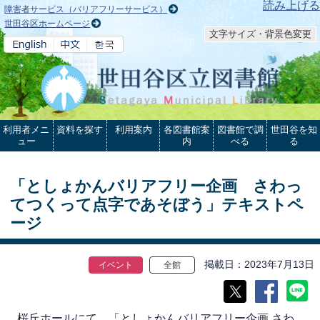
本文へ
読み上げる
障害者サービス（バリアフリーサービス）
世田谷区ホームページ
文字サイズ・背景色変更
利用者メニ
資料を探す
利用案内
各図書館案
図書館で調
世田谷を知
ュー
内
べる
る
「としょかんバリアフリー企画 さわっ
てつくって点字であそぼう」テキストペ
ージ
掲載日
2023年7月13日
イベント
全館
桜丘ホールにて、「としょかんバリアフリー企画 さわ