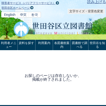
本文へ
読み上げる
障害者サービス（バリアフリーサービス）
世田谷区ホームページ
文字サイズ・背景色変更
利用者メニ
資料を探す
利用案内
各図書館案
図書館で調
世田谷を知
ュー
内
べる
る
お探しのページは存在しないか、
掲載が終了されました。