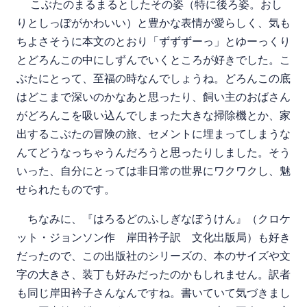
こぶたのまるまるとしたその姿（特に後ろ姿。おし
りとしっぽがかわいい）と豊かな表情が愛らしく、気も
ちよさそうに本文のとおり「ずずずーっ」とゆーっくり
とどろんこの中にしずんでいくところが好きでした。こ
ぶたにとって、至福の時なんでしょうね。どろんこの底
はどこまで深いのかなあと思ったり、飼い主のおばさん
がどろんこを吸い込んでしまった大きな掃除機とか、家
出するこぶたの冒険の旅、セメントに埋まってしまうな
んてどうなっちゃうんだろうと思ったりしました。そう
いった、自分にとっては非日常の世界にワクワクし、魅
せられたものです。
ちなみに、『はろるどのふしぎなぼうけん』（クロケ
ット・ジョンソン作 岸田衿子訳 文化出版局）も好き
だったので、この出版社のシリーズの、本のサイズや文
字の大きさ、装丁も好みだったのかもしれません。訳者
も同じ岸田衿子さんなんですね。書いていて気づきまし