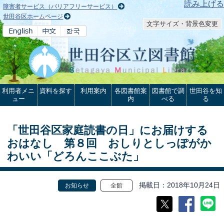
本文へ
読み上げる
障害者サービス（バリアフリーサービス）
世田谷区ホームページ
文字サイズ・背景色変更
利用者メニ
資料を探す
利用案内
各図書館案
図書館で調
世田谷を知
ュー
内
べる
る
「世田谷区家庭読書の日」にお届けする
おはなし 第８回 おしりとしっぽがか
わいい「どろんここぶた」
掲載日
2018年10月24日
お知らせ
全館