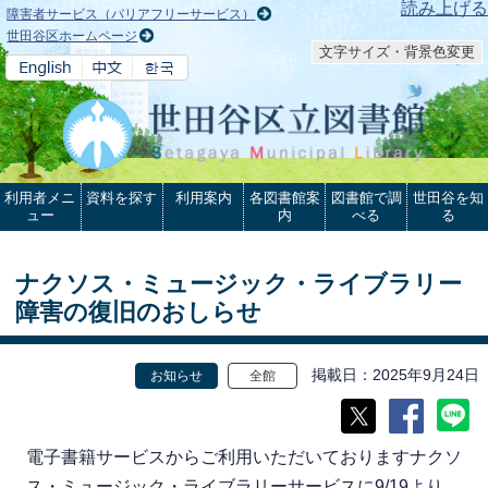
本文へ
読み上げる
障害者サービス（バリアフリーサービス）
世田谷区ホームページ
文字サイズ・背景色変更
利用者メニ
資料を探す
利用案内
各図書館案
図書館で調
世田谷を知
ュー
内
べる
る
ナクソス・ミュージック・ライブラリー
障害の復旧のおしらせ
掲載日
2025年9月24日
お知らせ
全館
電子書籍サービスからご利用いただいておりますナクソ
ス・ミュージック・ライブラリーサービスに9/19より、