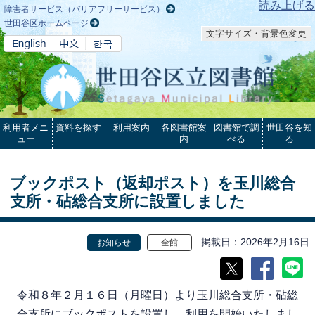
本文へ
読み上げる
障害者サービス（バリアフリーサービス）
世田谷区ホームページ
文字サイズ・背景色変更
利用者メニ
資料を探す
利用案内
各図書館案
図書館で調
世田谷を知
ュー
内
べる
る
ブックポスト（返却ポスト）を玉川総合
支所・砧総合支所に設置しました
掲載日
2026年2月16日
お知らせ
全館
令和８年２月１６日（月曜日）より玉川総合支所・砧総
合支所にブックポストを設置し、利用を開始いたしまし