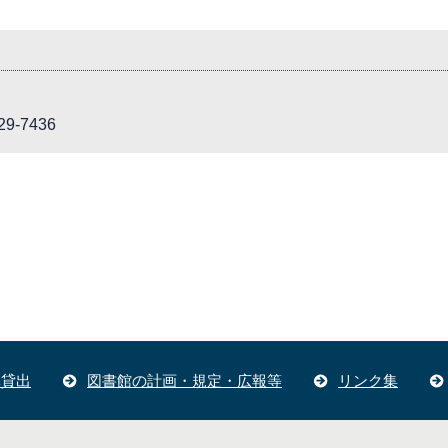
9-7436
体貸出
図書館の計画・規定・広報等
リンク集