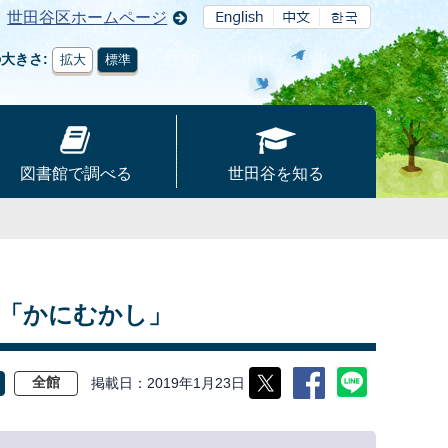
世田谷区ホームページ
の大きさ
拡大
標準
図書館で調べる
世田谷を知る
間「かにむかし」
掲載日
2019年1月23日
全館