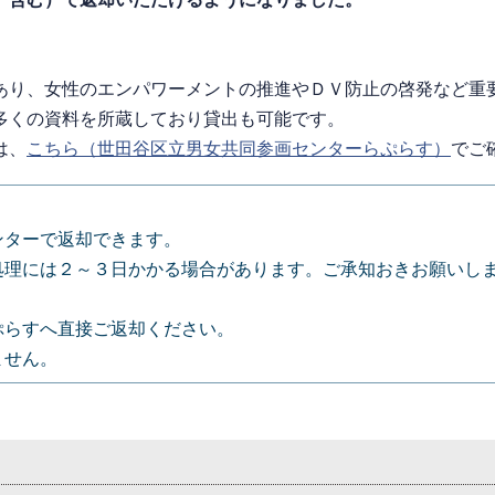
あり、女性のエンパワーメントの推進やＤＶ防止の啓発など重
多くの資料を所蔵しており貸出も可能です。
は、
こちら（世田谷区立男女共同参画センターらぷらす）
でご
ンターで返却できます。
処理には２～３日かかる場合があります。ご承知おきお願いし
。
ぷらすへ直接ご返却ください。
ません。