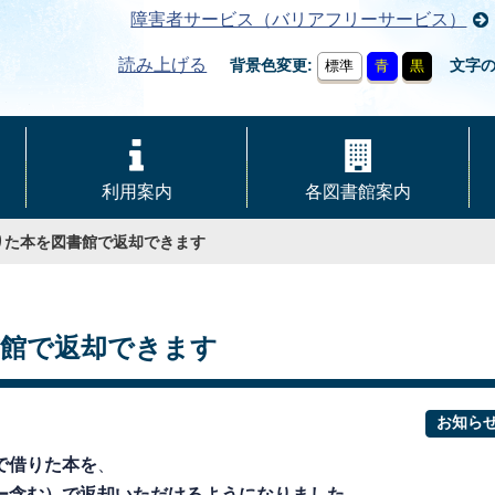
障害者サービス（バリアフリーサービス）
読み上げる
背景色変更
文字
標準
青
黒
利用案内
各図書館案内
りた本を図書館で返却できます
書館で返却できます
お知ら
で借りた本を
、
ー含む）で返却いただけるようになりました。