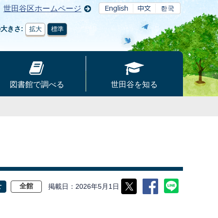
世田谷区ホームページ
の大きさ
拡大
標準
図書館で調べる
世田谷を知る
掲載日
2026年5月1日
せ
全館