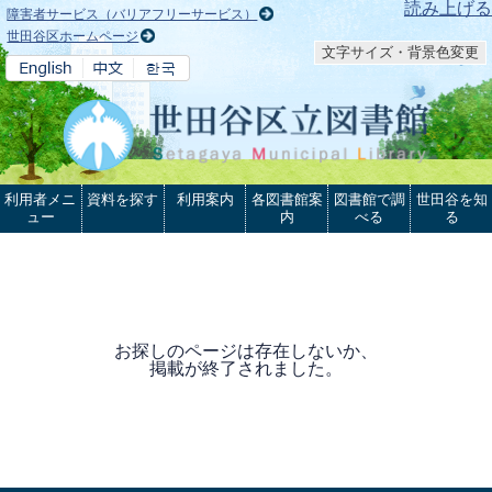
本文へ
読み上げる
障害者サービス（バリアフリーサービス）
世田谷区ホームページ
文字サイズ・背景色変更
利用者メニ
資料を探す
利用案内
各図書館案
図書館で調
世田谷を知
ュー
内
べる
る
お探しのページは存在しないか、
掲載が終了されました。