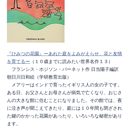
『ひみつの花園』ーあれた庭をよみがえらせ、花と友情
を育てるー
（１０歳までに読みたい世界名作１３）
フランシス・ホジソン・バーネット作 日当陽子編訳
朝日川日和絵（学研教育出版）
メアリーはインドで育ったイギリス人の女の子です。
ある日、お父さんとお母さんが病気で亡くなり、おじさ
んの大きな館に住むことになりました。その館では、夜
に泣き声が聞こえてきたり、庭には１０年間も閉ざされ
た鍵のかかった花園があったり、いろいろな秘密があり
ます。