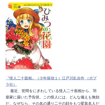
『怪人二十面相』（少年探偵１）江戸川乱歩作 （ポプ
ラ社）
最近、世間をにぎわしている怪人二十面相から、羽
柴家に届いた予告状。この怪人には、どんな備えも無効
だ。なぜなら、その名の通り二十の顔をもつ変装名人だ