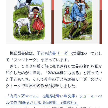
梅丘図書館は、
子ども読書リーダー
の活動の一つとし
て『ブックトーク』を行っています。
さて、１００年近く前に発表された世界の名作を私が
紹介したのが１年前。「家の本棚にもある」と言ってい
た子どもたち。そして今年の子ども読書リーダーのブッ
クトークで世界の名作が飛び出しました。
『海底２万マイル』（講談社青い鳥文庫）ジュール・べ
ルヌ作 加藤まさし訳 高田勲絵 （講談社）