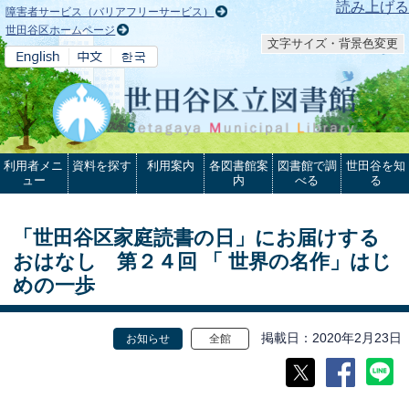
本文へ
読み上げる
障害者サービス（バリアフリーサービス）
世田谷区ホームページ
文字サイズ・背景色変更
利用者メニ
資料を探す
利用案内
各図書館案
図書館で調
世田谷を知
ュー
内
べる
る
「世田谷区家庭読書の日」にお届けする
おはなし 第２４回 「 世界の名作」はじ
めの一歩
掲載日
2020年2月23日
お知らせ
全館