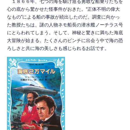
１８６６年、七つの海を駆け巡る勇敢な船乗りたちを
心の底から驚かせた怪事件がおきた。“正体不明の偉大
なもの”による船の事故が続出したのだ。調査に向かっ
た教授たちは、謎の人物ネモ船長の潜水艦ノーチラス号
にとらわれてしまう。そして、神秘と驚きに満ちた海底
大冒険が始まる。たくさんのピンチに出会う中で海の恐
ろしさと共に海の美しさも感じられるお話です。