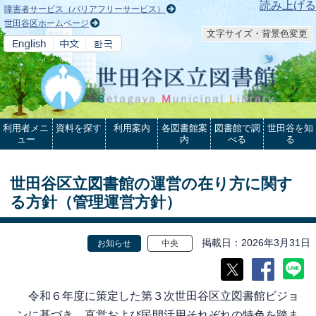
本文へ
読み上げる
障害者サービス（バリアフリーサービス）
世田谷区ホームページ
文字サイズ・背景色変更
利用者メニ
資料を探す
利用案内
各図書館案
図書館で調
世田谷を知
ュー
内
べる
る
世田谷区立図書館の運営の在り方に関す
る方針（管理運営方針）
掲載日
2026年3月31日
お知らせ
中央
令和６年度に策定した第３次世田谷区立図書館ビジョ
ンに基づき、直営および民間活用それぞれの特色を踏ま