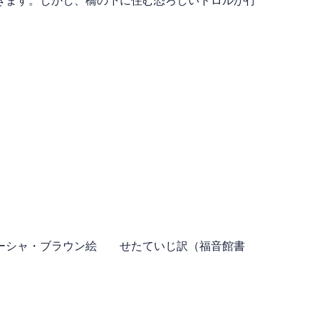
きます。しかし、橋の下に住む恐ろしいトロルが行
ーシャ・ブラウン絵 せたていじ訳（福音館書