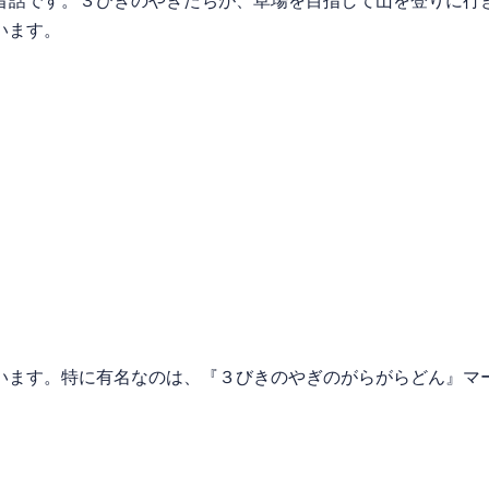
話です。３びきのやぎたちが、草場を目指して山を登りに行
います。
います。特に有名なのは、『３びきのやぎのがらがらどん』マ