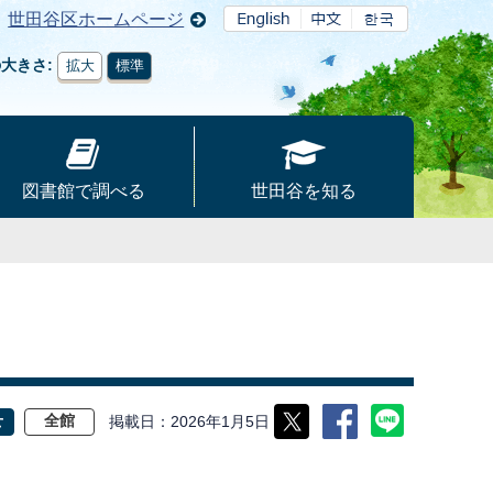
世田谷区ホームページ
の大きさ
拡大
標準
図書館で調べる
世田谷を知る
掲載日
2026年1月5日
せ
全館