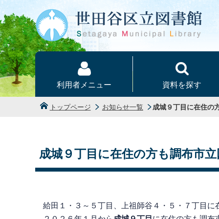
本文へ
利用者メニュー
資料を探す
トップページ
お知らせ一覧
成城９丁目に在住の
成城９丁目に在住の方も調布市立
給田１・３～５丁目、上祖師谷４・５・７丁目に
２０２６年１月から
成城９丁目
に在住の方も調布