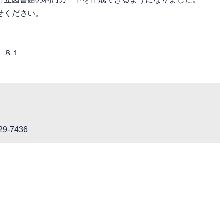
せください。
１８１
9-7436