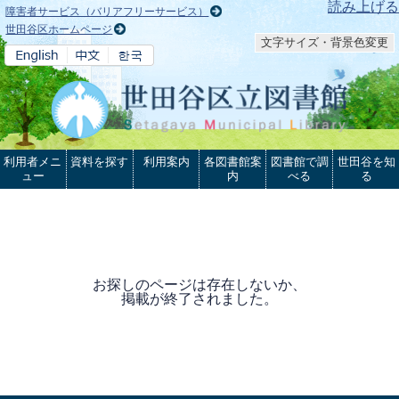
本文へ
読み上げる
障害者サービス（バリアフリーサービス）
世田谷区ホームページ
文字サイズ・背景色変更
利用者メニ
資料を探す
利用案内
各図書館案
図書館で調
世田谷を知
ュー
内
べる
る
お探しのページは存在しないか、
掲載が終了されました。