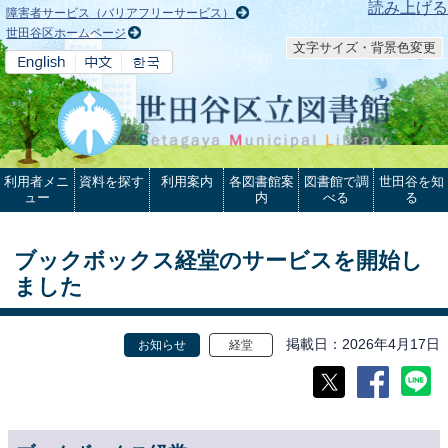
本文へ
読み上げる
障害者サービス（バリアフリーサービス）
世田谷区ホームページ
文字サイズ・背景色変更
利用者メニ
資料を探す
利用案内
各図書館案
図書館で調
世田谷を知
ュー
内
べる
る
ブックボックス経堂のサービスを開始し
ました
掲載日
2026年4月17日
お知らせ
経堂