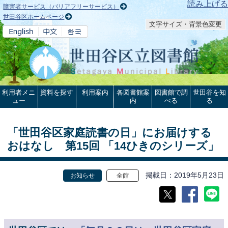
本文へ
読み上げる
障害者サービス（バリアフリーサービス）
世田谷区ホームページ
文字サイズ・背景色変更
利用者メニ
資料を探す
利用案内
各図書館案
図書館で調
世田谷を知
ュー
内
べる
る
「世田谷区家庭読書の日」にお届けする
おはなし 第15回 「14ひきのシリーズ」
掲載日
2019年5月23日
お知らせ
全館