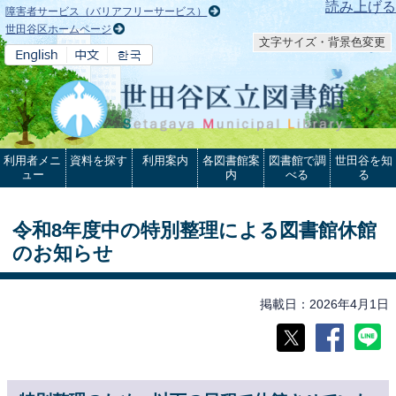
本文へ
読み上げる
障害者サービス（バリアフリーサービス）
世田谷区ホームページ
文字サイズ・背景色変更
利用者メニ
資料を探す
利用案内
各図書館案
図書館で調
世田谷を知
ュー
内
べる
る
令和8年度中の特別整理による図書館休館
のお知らせ
掲載日
2026年4月1日