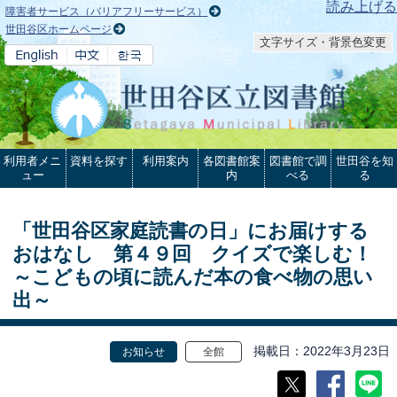
本文へ
読み上げる
障害者サービス（バリアフリーサービス）
世田谷区ホームページ
文字サイズ・背景色変更
利用者メニ
資料を探す
利用案内
各図書館案
図書館で調
世田谷を知
ュー
内
べる
る
「世田谷区家庭読書の日」にお届けする
おはなし 第４９回 クイズで楽しむ！
～こどもの頃に読んだ本の食べ物の思い
出～
掲載日
2022年3月23日
お知らせ
全館