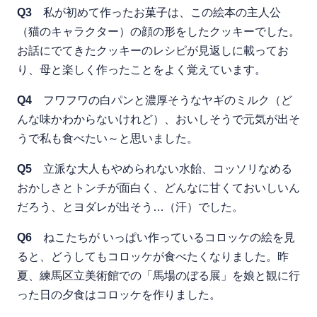
Q3
私が初めて作ったお菓子は、この絵本の主人公
（猫のキャラクター）の顔の形をしたクッキーでした。
お話にでてきたクッキーのレシピが見返しに載ってお
り、母と楽しく作ったことをよく覚えています。
Q4
フワフワの白パンと濃厚そうなヤギのミルク（ど
んな味かわからないけれど）、おいしそうで元気が出そ
うで私も食べたい～と思いました。
Q5
立派な大人もやめられない水飴、コッソリなめる
おかしさとトンチが面白く、どんなに甘くておいしいん
だろう、とヨダレが出そう…（汗）でした。
Q6
ねこたちが いっぱい作っているコロッケの絵を見
ると、どうしてもコロッケが食べたくなりました。昨
夏、練馬区立美術館での「馬場のぼる展」を娘と観に行
った日の夕食はコロッケを作りました。