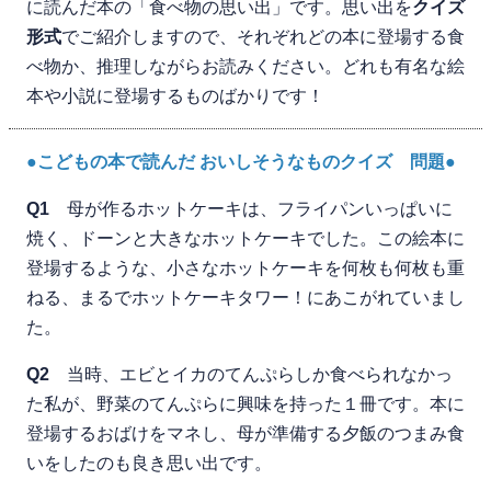
に読んだ本の「食べ物の思い出」です。思い出を
クイズ
形式
でご紹介しますので、それぞれどの本に登場する食
べ物か、推理しながらお読みください。どれも有名な絵
本や小説に登場するものばかりです！
●こどもの本で読んだ おいしそうなものクイズ 問題●
Q1
母が作るホットケーキは、フライパンいっぱいに
焼く、ドーンと大きなホットケーキでした。この絵本に
登場するような、小さなホットケーキを何枚も何枚も重
ねる、まるでホットケーキタワー！にあこがれていまし
た。
Q2
当時、エビとイカのてんぷらしか食べられなかっ
た私が、野菜のてんぷらに興味を持った１冊です。本に
登場するおばけをマネし、母が準備する夕飯のつまみ食
いをしたのも良き思い出です。