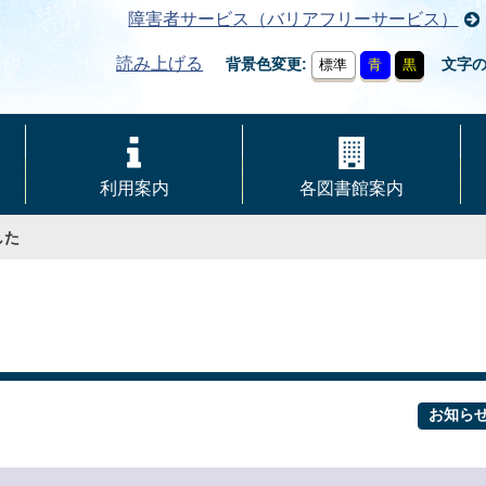
障害者サービス（バリアフリーサービス）
読み上げる
背景色変更
文字
標準
青
黒
利用案内
各図書館案内
した
お知ら