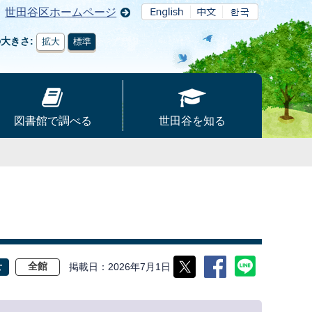
世田谷区ホームページ
の大きさ
拡大
標準
図書館で調べる
世田谷を知る
掲載日
2026年7月1日
せ
全館