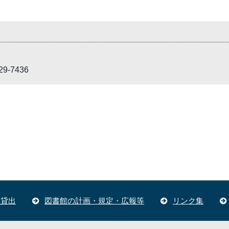
9-7436
体貸出
図書館の計画・規定・広報等
リンク集