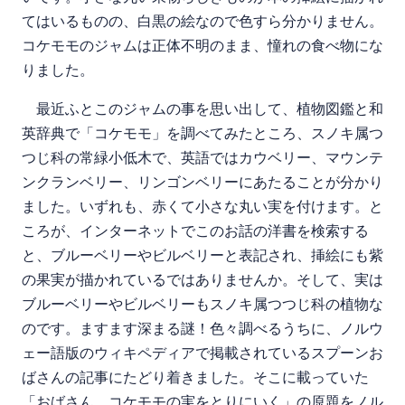
てはいるものの、白黒の絵なので色すら分かりません。
コケモモのジャムは正体不明のまま、憧れの食べ物にな
りました。
最近ふとこのジャムの事を思い出して、植物図鑑と和
英辞典で「コケモモ」を調べてみたところ、スノキ属つ
つじ科の常緑小低木で、英語ではカウベリー、マウンテ
ンクランベリー、リンゴンベリーにあたることが分かり
ました。いずれも、赤くて小さな丸い実を付けます。と
ころが、インターネットでこのお話の洋書を検索する
と、ブルーベリーやビルベリーと表記され、挿絵にも紫
の果実が描かれているではありませんか。そして、実は
ブルーベリーやビルベリーもスノキ属つつじ科の植物な
のです。ますます深まる謎！色々調べるうちに、ノルウ
ェー語版のウィキペディアで掲載されているスプーンお
ばさんの記事にたどり着きました。そこに載っていた
「おばさん、コケモモの実をとりにいく」の原題をノル