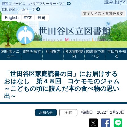
本文へ
読み上げる
障害者サービス（バリアフリーサービス）
世田谷区ホームページ
文字サイズ・背景色変更
利用者メニ
資料を探す
利用案内
各図書館案
図書館で調
世田谷を知
ュー
内
べる
る
「世田谷区家庭読書の日」にお届けする
おはなし 第４８回 コケモモのジャム
～こどもの頃に読んだ本の食べ物の思い
出～
掲載日
2022年2月23日
お知らせ
全館