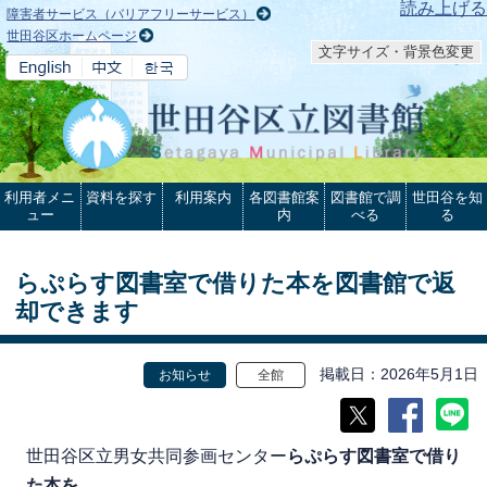
本文へ
読み上げる
障害者サービス（バリアフリーサービス）
世田谷区ホームページ
文字サイズ・背景色変更
利用者メニ
資料を探す
利用案内
各図書館案
図書館で調
世田谷を知
ュー
内
べる
る
らぷらす図書室で借りた本を図書館で返
却できます
掲載日
2026年5月1日
お知らせ
全館
世田谷区立男女共同参画センター
らぷらす図書室で借り
た本を
、