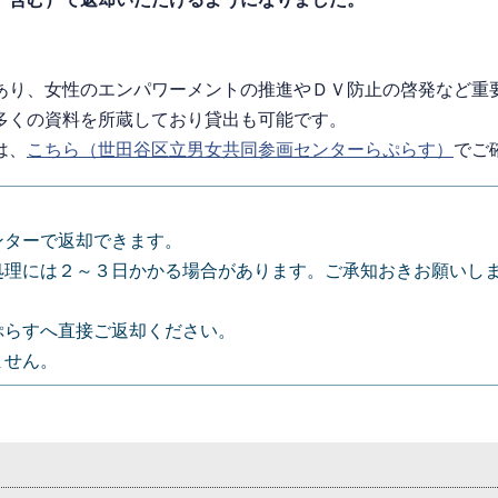
あり、女性のエンパワーメントの推進やＤＶ防止の啓発など重
多くの資料を所蔵しており貸出も可能です。
は、
こちら（世田谷区立男女共同参画センターらぷらす）
でご
ンターで返却できます。
処理には２～３日かかる場合があります。ご承知おきお願いし
。
ぷらすへ直接ご返却ください。
ません。