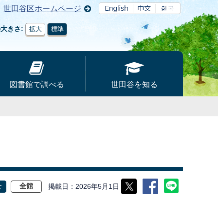
世田谷区ホームページ
の大きさ
拡大
標準
図書館で調べる
世田谷を知る
掲載日
2026年5月1日
せ
全館