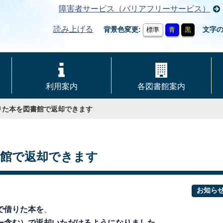
障害者サービス（バリアフリーサービス）
読み上げる
背景色変更
文字
標準
青
黒
利用案内
各図書館案内
りた本を図書館で返却できます
書館で返却できます
お知ら
で借りた本を
、
ー含む）で返却いただけるようになりました。