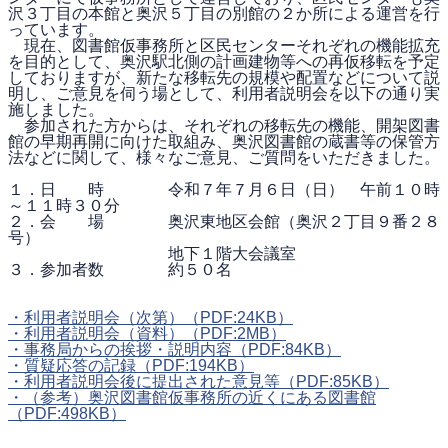
沢３丁目の本館と奥沢５丁目の別館の２か所による運営を行
っています。
現在、図書館仮事務所と区民センターそれぞれの機能拡充
を目的として、奥沢駅北側の計画建物等への再仮移転を予定
しておりますが、新たな移転先の規模や配置などについて説
明し、ご意見を伺う場として、利用者説明会を以下の通り実
施しました。
参加された方からは、それぞれの移転先の機能、開架図書
館の早期再開に向けた取組み、奥沢図書館の蔵書等の保管方
法などに関して、様々なご意見、ご質問をいただきました。
１．日 時 令和７年７月６日（日） 午前１０時
～１１時３０分
２．会 場 奥沢東地区会館（奥沢２丁目９番２８
号）
地下１階大会議室
３．参加者数 約５０名
・利用者説明会（次第）
（PDF:24KB）
・利用者説明会（資料）
（PDF:2MB）
・事務局からの挨拶・説明内容
（PDF:84KB）
・質疑応答の記録
（PDF:194KB）
・利用者説明会後に提出された意見等
（PDF:85KB）
・（参考）奥沢図書館仮事務所の近くにある図書館
（PDF:498KB）