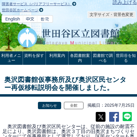
本文へ
読み上げる
障害者サービス（バリアフリーサービス）
世田谷区ホームページ
文字サイズ・背景色変更
利用者メニ
資料を探す
利用案内
各図書館案
図書館で調
世田谷を知
ュー
内
べる
る
奥沢図書館仮事務所及び奥沢区民センタ
ー再仮移転説明会を開催しました。
掲載日
2025年7月25日
お知らせ
全館
奥沢図書館及び奥沢区民センターは、従前の施設の耐震不
足により、奥沢図書館は、奥沢３丁目の旧奥沢まちづくりセ
ンターにて仮事務所として運営しており、区民センターも奥