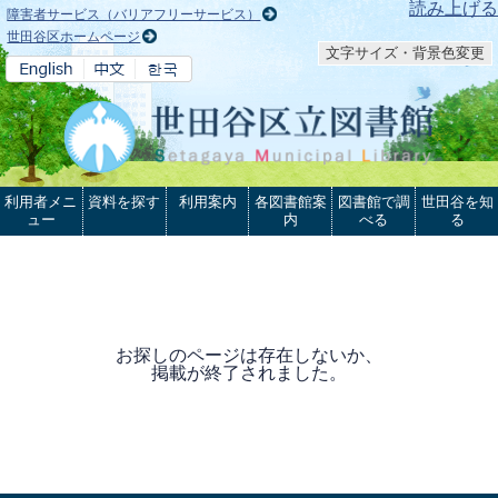
本文へ
読み上げる
障害者サービス（バリアフリーサービス）
世田谷区ホームページ
文字サイズ・背景色変更
利用者メニ
資料を探す
利用案内
各図書館案
図書館で調
世田谷を知
ュー
内
べる
る
お探しのページは存在しないか、
掲載が終了されました。