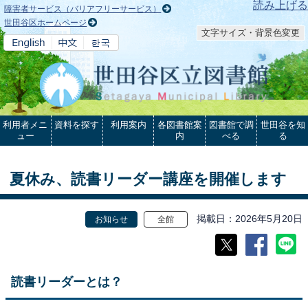
本文へ
読み上げる
障害者サービス（バリアフリーサービス）
世田谷区ホームページ
文字サイズ・背景色変更
利用者メニ
資料を探す
利用案内
各図書館案
図書館で調
世田谷を知
ュー
内
べる
る
夏休み、読書リーダー講座を開催します
掲載日
2026年5月20日
お知らせ
全館
読書リーダーとは？