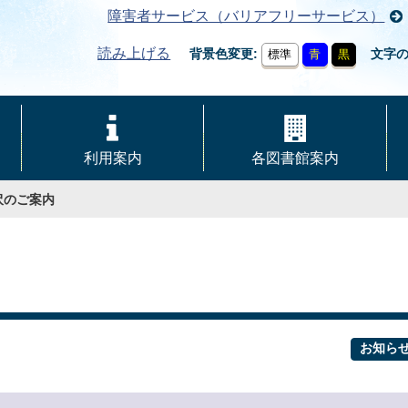
障害者サービス（バリアフリーサービス）
読み上げる
背景色変更
文字
標準
青
黒
利用案内
各図書館案内
沢のご案内
お知ら