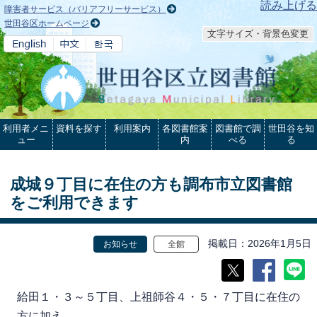
本文へ
読み上げる
障害者サービス（バリアフリーサービス）
世田谷区ホームページ
文字サイズ・背景色変更
利用者メニ
資料を探す
利用案内
各図書館案
図書館で調
世田谷を知
ュー
内
べる
る
成城９丁目に在住の方も調布市立図書館
をご利用できます
掲載日
2026年1月5日
お知らせ
全館
給田１・３～５丁目、上祖師谷４・５・７丁目に在住の
方に加え、