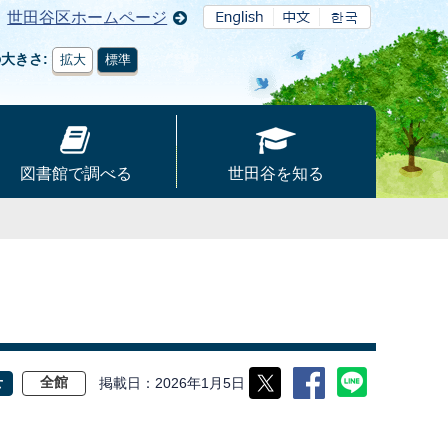
世田谷区ホームページ
の大きさ
拡大
標準
図書館で調べる
世田谷を知る
掲載日
2026年1月5日
せ
全館