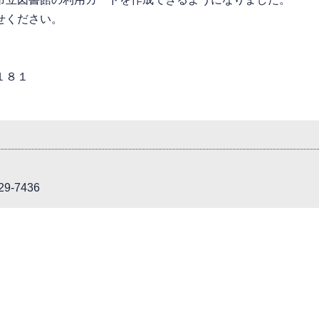
せください。
１８１
9-7436