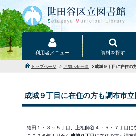
本文へ
利用者メニュー
資料を探す
トップページ
お知らせ一覧
成城９丁目に在住の
成城９丁目に在住の方も調布市立
給田１・３～５丁目、上祖師谷４・５・７丁目に
２０２６年１月から
成城９丁目
に在住の方も調布