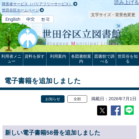
本文へ
読み上げる
障害者サービス（バリアフリーサービス）
世田谷区ホームページ
文字サイズ・背景色変更
利用者メニ
資料を探す
利用案内
各図書館案
図書館で調
世田谷を知
ュー
内
べる
る
電子書籍を追加しました
掲載日
2026年7月1日
お知らせ
全館
新しい電子書籍58冊を追加しました