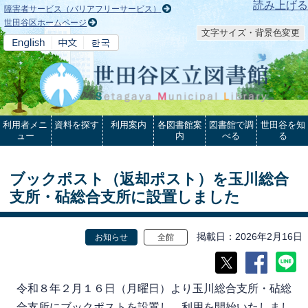
本文へ
読み上げる
障害者サービス（バリアフリーサービス）
世田谷区ホームページ
文字サイズ・背景色変更
利用者メニ
資料を探す
利用案内
各図書館案
図書館で調
世田谷を知
ュー
内
べる
る
ブックポスト（返却ポスト）を玉川総合
支所・砧総合支所に設置しました
掲載日
2026年2月16日
お知らせ
全館
令和８年２月１６日（月曜日）より玉川総合支所・砧総
合支所にブックポストを設置し、利用を開始いたしまし