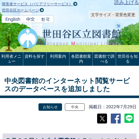
本文へ
読み上げる
障害者サービス（バリアフリーサービス）
世田谷区ホームページ
文字サイズ・背景色変更
利用者メニ
資料を探す
利用案内
各図書館案
図書館で調
世田谷を知
ュー
内
べる
る
中央図書館のインターネット閲覧サービ
スのデータベースを追加しました
掲載日
2022年7月29日
お知らせ
中央