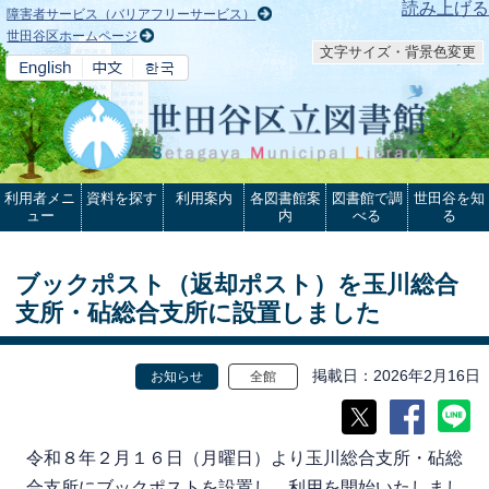
本文へ
読み上げる
障害者サービス（バリアフリーサービス）
世田谷区ホームページ
文字サイズ・背景色変更
利用者メニ
資料を探す
利用案内
各図書館案
図書館で調
世田谷を知
ュー
内
べる
る
ブックポスト（返却ポスト）を玉川総合
支所・砧総合支所に設置しました
掲載日
2026年2月16日
お知らせ
全館
令和８年２月１６日（月曜日）より玉川総合支所・砧総
合支所にブックポストを設置し、利用を開始いたしまし