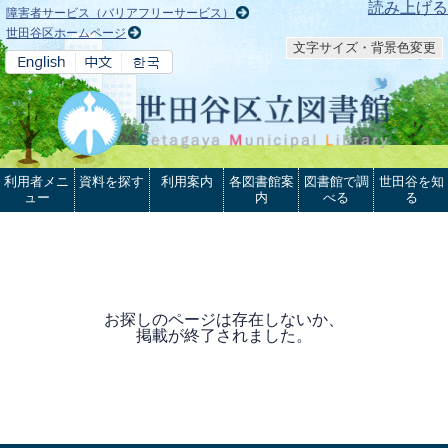
本文へ
読み上げる
障害者サービス（バリアフリーサービス）
世田谷区ホームページ
文字サイズ・背景色変更
利用者メニ
資料を探す
利用案内
各図書館案
図書館で調
世田谷を知
ュー
内
べる
る
お探しのページは存在しないか、
掲載が終了されました。