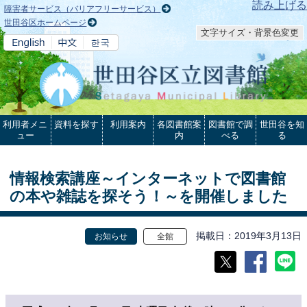
本文へ
読み上げる
障害者サービス（バリアフリーサービス）
世田谷区ホームページ
文字サイズ・背景色変更
利用者メニ
資料を探す
利用案内
各図書館案
図書館で調
世田谷を知
ュー
内
べる
る
情報検索講座～インターネットで図書館
の本や雑誌を探そう！～を開催しました
掲載日
2019年3月13日
お知らせ
全館