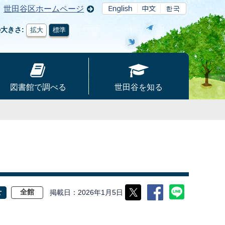
世田谷区ホームページ
の大きさ
拡大
標準
図書館で調べる
世田谷を知る
掲載日
2026年1月5日
せ
全館