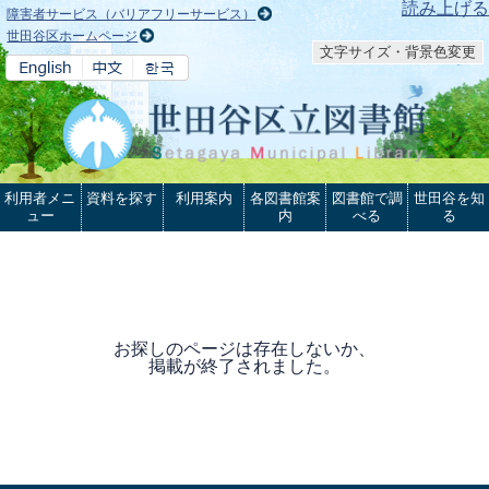
本文へ
読み上げる
障害者サービス（バリアフリーサービス）
世田谷区ホームページ
文字サイズ・背景色変更
利用者メニ
資料を探す
利用案内
各図書館案
図書館で調
世田谷を知
ュー
内
べる
る
お探しのページは存在しないか、
掲載が終了されました。