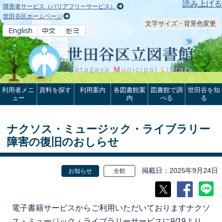
本文へ
読み上げる
障害者サービス（バリアフリーサービス）
世田谷区ホームページ
文字サイズ・背景色変更
利用者メニ
資料を探す
利用案内
各図書館案
図書館で調
世田谷を知
ュー
内
べる
る
ナクソス・ミュージック・ライブラリー
障害の復旧のおしらせ
掲載日
2025年9月24日
お知らせ
全館
電子書籍サービスからご利用いただいておりますナクソ
ス・ミュージック・ライブラリーサービスに9/19より、