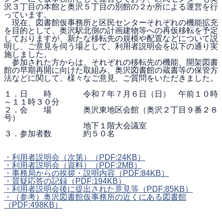
沢３丁目の本館と奥沢５丁目の別館の２か所による運営を行
っています。
現在、図書館仮事務所と区民センターそれぞれの機能拡充
を目的として、奥沢駅北側の計画建物等への再仮移転を予定
しておりますが、新たな移転先の規模や配置などについて説
明し、ご意見を伺う場として、利用者説明会を以下の通り実
施しました。
参加された方からは、それぞれの移転先の機能、開架図書
館の早期再開に向けた取組み、奥沢図書館の蔵書等の保管方
法などに関して、様々なご意見、ご質問をいただきました。
１．日 時 令和７年７月６日（日） 午前１０時
～１１時３０分
２．会 場 奥沢東地区会館（奥沢２丁目９番２８
号）
地下１階大会議室
３．参加者数 約５０名
・利用者説明会（次第）
（PDF:24KB）
・利用者説明会（資料）
（PDF:2MB）
・事務局からの挨拶・説明内容
（PDF:84KB）
・質疑応答の記録
（PDF:194KB）
・利用者説明会後に提出された意見等
（PDF:85KB）
・（参考）奥沢図書館仮事務所の近くにある図書館
（PDF:498KB）