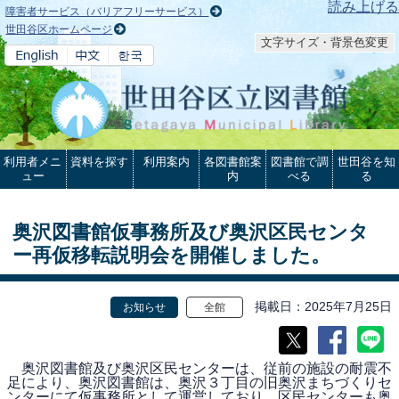
本文へ
読み上げる
障害者サービス（バリアフリーサービス）
世田谷区ホームページ
文字サイズ・背景色変更
利用者メニ
資料を探す
利用案内
各図書館案
図書館で調
世田谷を知
ュー
内
べる
る
奥沢図書館仮事務所及び奥沢区民センタ
ー再仮移転説明会を開催しました。
掲載日
2025年7月25日
お知らせ
全館
奥沢図書館及び奥沢区民センターは、従前の施設の耐震不
足により、奥沢図書館は、奥沢３丁目の旧奥沢まちづくりセ
ンターにて仮事務所として運営しており、区民センターも奥