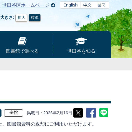
世田谷区ホームページ
の大きさ
拡大
標準
図書館で調べる
世田谷を知る
掲載日
2026年2月16日
全館
た。図書館資料の返却にご利用いただけます。