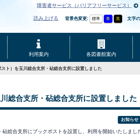
障害者サービス（バリアフリーサービス）
読み上げる
背景色変更
文字
標準
青
黒
利用案内
各図書館案内
ポスト）を玉川総合支所・砧総合支所に設置しました
川総合支所・砧総合支所に設置しました
お知らせ
・砧総合支所にブックポストを設置し、利用を開始いたしまし