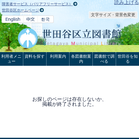
本文へ
読み上げる
障害者サービス（バリアフリーサービス）
世田谷区ホームページ
文字サイズ・背景色変更
利用者メニ
資料を探す
利用案内
各図書館案
図書館で調
世田谷を知
ュー
内
べる
る
お探しのページは存在しないか、
掲載が終了されました。