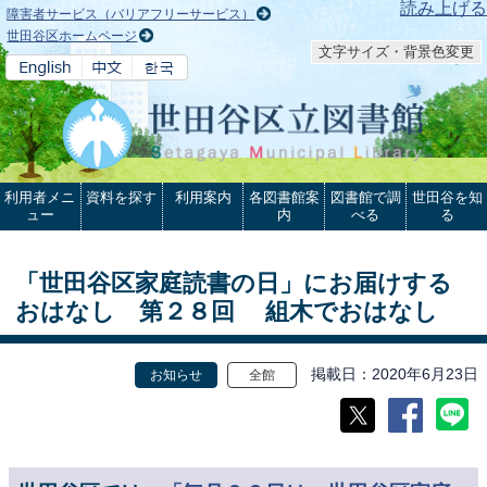
本文へ
読み上げる
障害者サービス（バリアフリーサービス）
世田谷区ホームページ
文字サイズ・背景色変更
利用者メニ
資料を探す
利用案内
各図書館案
図書館で調
世田谷を知
ュー
内
べる
る
「世田谷区家庭読書の日」にお届けする
おはなし 第２８回 組木でおはなし
掲載日
2020年6月23日
お知らせ
全館