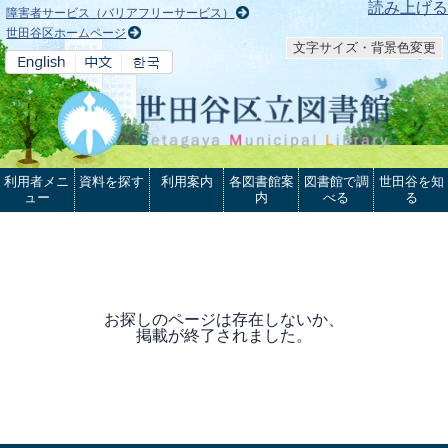
本文へ
読み上げる
障害者サービス（バリアフリーサービス）
世田谷区ホームページ
文字サイズ・背景色変更
利用者メニ
資料を探す
利用案内
各図書館案
図書館で調
世田谷を知
ュー
内
べる
る
お探しのページは存在しないか、
掲載が終了されました。