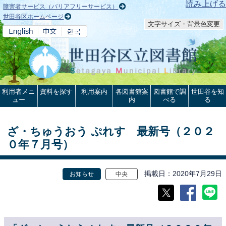
本文へ
読み上げる
障害者サービス（バリアフリーサービス）
世田谷区ホームページ
文字サイズ・背景色変更
利用者メニ
資料を探す
利用案内
各図書館案
図書館で調
世田谷を知
ュー
内
べる
る
ざ・ちゅうおう ぷれす 最新号（２０２
０年７月号）
掲載日
2020年7月29日
お知らせ
中央